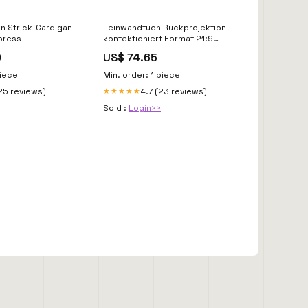
on Strick-Cardigan
Leinwandtuch Rückprojektion
press
konfektioniert Format 21:9
Ultrakurzdistanz Beamer
9
US$ 74.65
Leinwand
piece
Min. order: 1 piece
25 reviews)
4.7 (23 reviews)
★★★★★
Sold :
Login>>