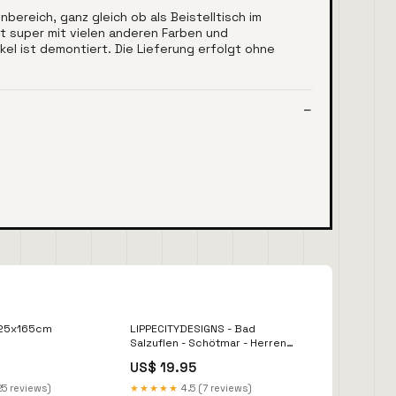
bereich, ganz gleich ob als Beistelltisch im
eit super mit vielen anderen Farben und
kel ist demontiert. Die Lieferung erfolgt ohne
:25x165cm
LIPPECITYDESIGNS - Bad
Salzuflen - Schötmar - Herren
Shirt Farbe:Kelly Green
US$ 19.95
25 reviews)
★★★★★
4.5 (7 reviews)