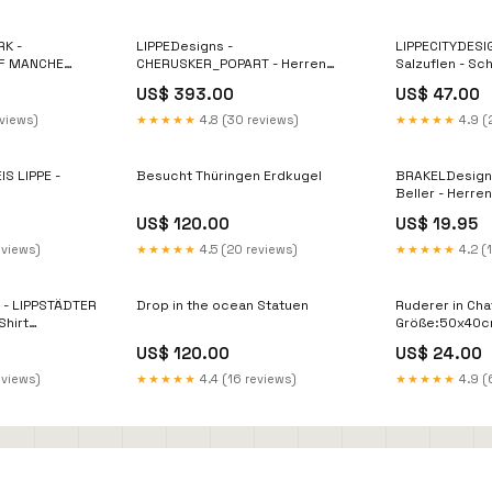
K -
LIPPEDesigns -
LIPPECITYDESI
F MANCHE
CHERUSKER_POPART - Herren
Salzuflen - Schötmar
CHAUEND -
Shirt Größe:4XL
Kapuzenpullov
US$ 393.00
US$ 47.00
:Kelly Green
Farbe:Airforce
eviews)
★★★★★
4.8 (30 reviews)
★★★★★
4.9 (
S LIPPE -
Besucht Thüringen Erdkugel
BRAKELDesigns
Beller - Herren Shirt
Farbe:Schwar
US$ 120.00
US$ 19.95
eviews)
★★★★★
4.5 (20 reviews)
★★★★★
4.2 (
 - LIPPSTÄDTER
Drop in the ocean Statuen
Ruderer in Cha
Größe:50x40
US$ 120.00
US$ 24.00
eviews)
★★★★★
4.4 (16 reviews)
★★★★★
4.9 (