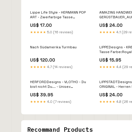
Lippe Life Style - HERMANN POP
AMAZING HANDWER
ART - Zweifarbige Tasse
GERÜSTBAUER_AU
Farbe:Yellow
WIRKE ICH HERABS
US$ 17.00
US$ 24.00
Herren Shirt Farbe
★★★★★
5.0 (16 reviews)
★★★★★
4.1 (29 r
Nach Südamerika Turmbau
LIPPEDesigns - KREI
Tasse Farbe:Royal
US$ 120.00
US$ 15.95
★★★★★
4.7 (14 reviews)
★★★★★
4.4 (29 r
HERFORDDesigns - VLOTHO - Du
LIPPSTADTDesigns
bist nicht Du... - Unisex
ORIGINAL - Herren Shirt
Kapuzenpullover Hoodie
Farbe:Burgundy
US$ 39.95
US$ 24.00
Größe:3XL
★★★★★
4.0 (7 reviews)
★★★★★
4.8 (26 r
Recommand Products