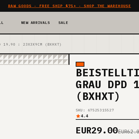
RAW GOODS · FREE SHIP $75+ · SHOP THE WAREHOUSE
LL
NEW ARRIVALS
SALE
D 19.90 : 23X3X9CM (BXHXT)
BEISTELLT
GRAU DPD 
(BXHXT)
SKU: 67525315527
4.4
EUR29.00
EUR62.