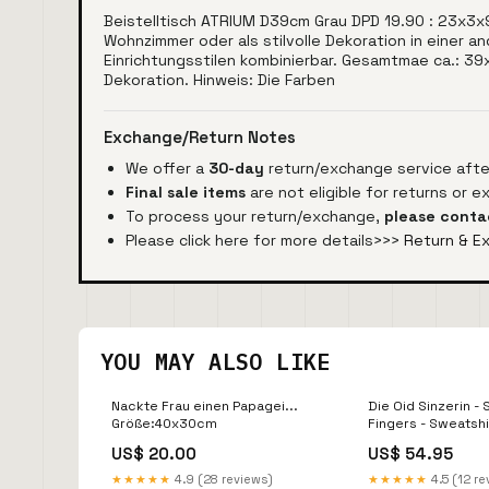
Beistelltisch ATRIUM D39cm Grau DPD 19.90 : 23x3x9c
Wohnzimmer oder als stilvolle Dekoration in einer an
Einrichtungsstilen kombinierbar. Gesamtmae ca.: 39x
Dekoration. Hinweis: Die Farben
Exchange/Return Notes
We offer a
30-day
return/exchange service after
Final sale items
are not eligible for returns or 
To process your return/exchange,
please conta
Please click here for more details>>>
Return & E
YOU MAY ALSO LIKE
Nackte Frau einen Papagei...
Die Oid Sinzerin - 
Größe:40x30cm
Fingers - Sweatsh
Damen Grau Meliert
US$ 20.00
US$ 54.95
Größe:XXL
★★★★★
4.9 (28 reviews)
★★★★★
4.5 (12 re