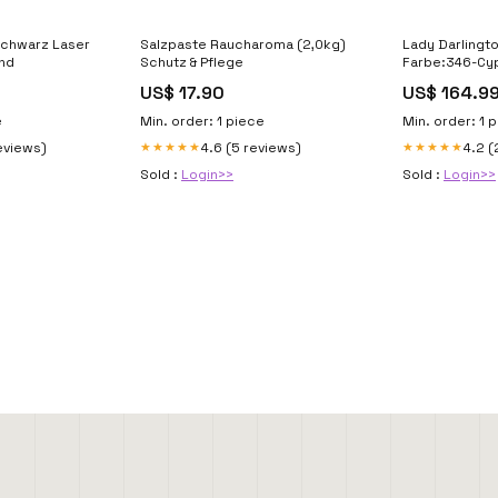
Schwarz Laser
Salzpaste Raucharoma (2,0kg)
Lady Darlingt
and
Schutz & Pflege
Farbe:346-Cy
US$ 17.90
US$ 164.9
e
Min. order: 1 piece
Min. order: 1 
eviews)
4.6 (5 reviews)
4.2 (
★★★★★
★★★★★
Sold :
Login>>
Sold :
Login>>