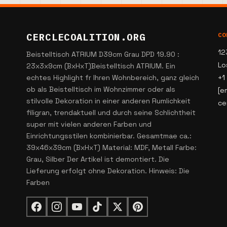
CERCLECOALITION.ORG
CO
12
Beistelltisch ATRIUM D39cm Grau DPD 19.90 :
Lo
23x3x9cm (BxHxT)Beistelltisch ATRIUM. Ein
echtes Highlight fr Ihren Wohnbereich, ganz gleich
+1
ob als Beistelltisch im Wohnzimmer oder als
[e
stilvolle Dekoration in einer anderen Rumlichkeit
ce
filigran, trendaktuell und durch seine Schlichtheit
super mit vielen anderen Farben und
Einrichtungsstilen kombinierbar. Gesamtmae ca.:
39x46x39cm (BxHxT) Material: MDF, Metall Farbe:
Grau, Silber Der Artikel ist demontiert. Die
Lieferung erfolgt ohne Dekoration. Hinweis: Die
Farben