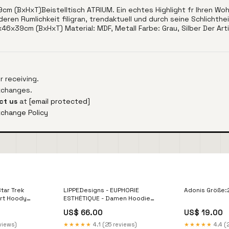
m (BxHxT)Beistelltisch ATRIUM. Ein echtes Highlight fr Ihren Wohn
deren Rumlichkeit filigran, trendaktuell und durch seine Schlichth
46x39cm (BxHxT) Material: MDF, Metall Farbe: Grau, Silber Der Arti
 receiving.
exchanges.
ct us
at
[email protected]
xchange Policy
Star Trek
LIPPEDesigns - EUPHORIE
Adonis Größe
irt Hoody
ESTHÉTIQUE - Damen Hoodie
 Kieling
Größe:M
US$ 66.00
US$ 19.00
views)
★★★★★
4.1 (25 reviews)
★★★★★
4.4 (