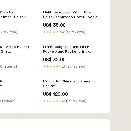
GNS - Bad
LIPPEDesigns - LIPPELIEBE -
 - Unisex
Unisex Kapuzenpullover Hoodie
er Hoodie
Farbe:Hot Chocolate
US$ 35.00
 Blue
27 reviews)
★★★★★
4.7 (13 reviews)
 - Meine Heimat
LIPPEDesigns - KREIS LIPPE
Pocket- und Rückenprint -
z
Damen Premiumshirt Farbe:Red
US$ 32.00
10 reviews)
★★★★★
4.3 (26 reviews)
tou
Multicolor Shimmer Dame mit
cm
Schirm
US$ 120.00
6 reviews)
★★★★★
4.0 (24 reviews)