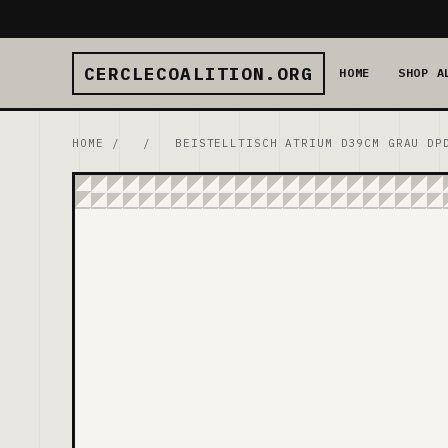
CERCLECOALITION.ORG
HOME
SHOP A
HOME
/
/
BEISTELLTISCH ATRIUM D39CM GRAU DP