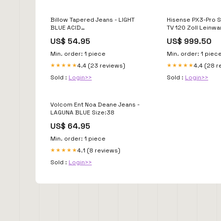
Billow Tapered Jeans - LIGHT
Hisense PX3-Pro 
BLUE ACID
TV 120 Zoll Leinw
YGroup_GUTILITYPUFFJACKET
US$ 54.95
US$ 999.50
Min. order: 1 piece
Min. order: 1 piec
4.4 (23 reviews)
4.4 (28 r
★★★★★
★★★★★
Sold :
Login>>
Sold :
Login>>
Volcom Ent Noa Deane Jeans -
LAGUNA BLUE Size:38
US$ 64.95
Min. order: 1 piece
4.1 (8 reviews)
★★★★★
Sold :
Login>>