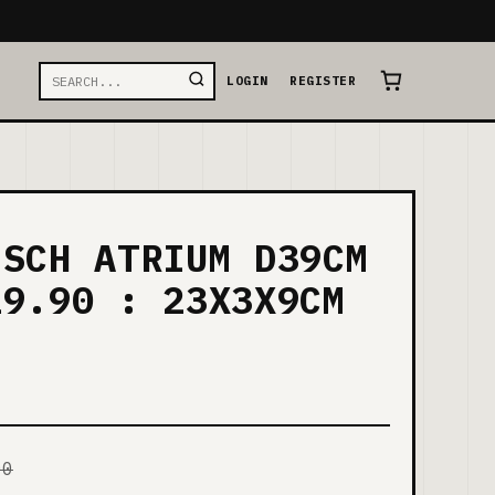
LOGIN
REGISTER
ISCH ATRIUM D39CM
19.90 : 23X3X9CM
00